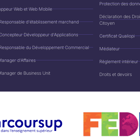
Protection des don
oppeur Web et Web Mobile
Déclaration des Dro
Responsable d'établissement marchand
Citoyen
Concepteur Développeur d'Applications
Certificat Qualiopi
 Responsable du Développement Commercial
Médiateur
anager d'Affaires
Règlement intérieur
anager de Business Unit
Droits et devoirs