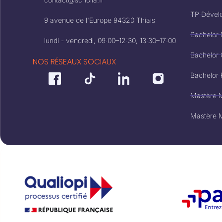
TP Dével
9 avenue de l'Europe 94320 Thiais
Bachelor 
lundi - vendredi, 09:00–12:30, 13:30–17:00
Bachelor 
NOS RÉSEAUX SOCIAUX
Bachelor
Mastère M
Mastère M