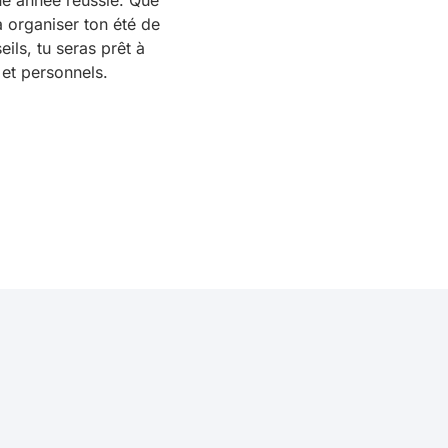
une année réussie. Que
à organiser ton été de
ils, tu seras prêt à
 et personnels.