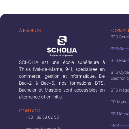
À PROPOS
FORMAT
BTS Servi
BTS Gesti
BTS Mana
SCHOLIA est une école supérieure à
Thiais (Val-de-Marne, 94), spécialisée en
BTS Cyber
commerce, gestion et informatique. De
Électroni
Bac+2 à Bac+5, nos formations BTS,
Bachelor et Mastère sont accessibles en
BTS Négoci
alternance et en initial.
TP Manag
CONTACT
TP Négoci
+33 1 88 38 02 53
TP Assist
contact@scholia.fr