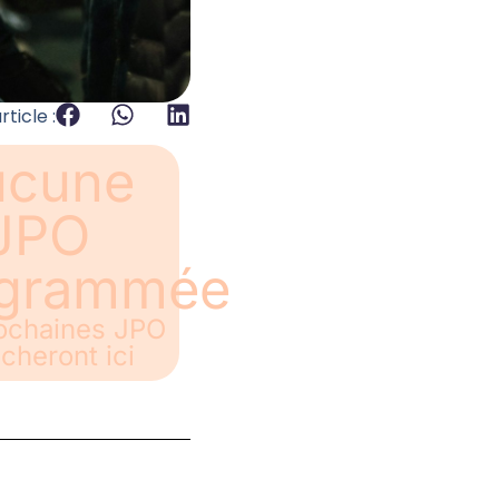
ticle :
ucune
JPO
ogrammée
ochaines JPO
icheront ici