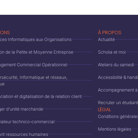
IONS
À PROPOS
ces Informatiques aux Organisations
Actualité
on de la Petite et Moyenne Entreprise
Scholia et moi
gement Commercial Opérationnel
Ateliers du samedi
sécurité, Informatique et réseaux,
Accessibilité & hand
que
Accompagnement à l
ation et digitalisation de la relation client
Recruter un étudian
LÉGAL
er d'unité marchande
Conditions générale
ateur technico-commercial
Mentions légales
ant ressources humaines