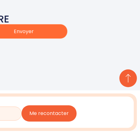
RE
Envoyer