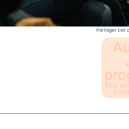
Partager cet ar
A
pr
Nos pr
s'aff