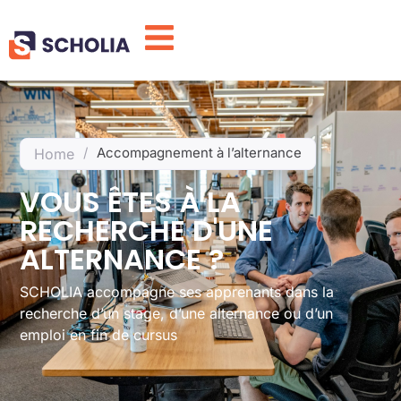
/
Accompagnement à l’alternance
Home
VOUS ÊTES À LA
RECHERCHE D'UNE
ALTERNANCE ?
SCHOLIA accompagne ses apprenants dans la
recherche d’un stage, d’une alternance ou d’un
emploi en fin de cursus